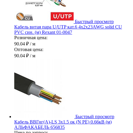
Быстрый просмотр
Кабель витая пара U/UTP кат.6 4х2х23AWG solid CU
PVC син. (м) Rexant 01-0047
Розничная цена:
90.04 ₽
/ м
Оптовая цена:
90.04 ₽
/ м
Быстрый просмотр
Кабель ВВГнг(А)-LS 3х1.5 ок (N PE) 0.66кВ (м)
АЛЬФАКАБЕЛЬ 656835
Цена по запросу