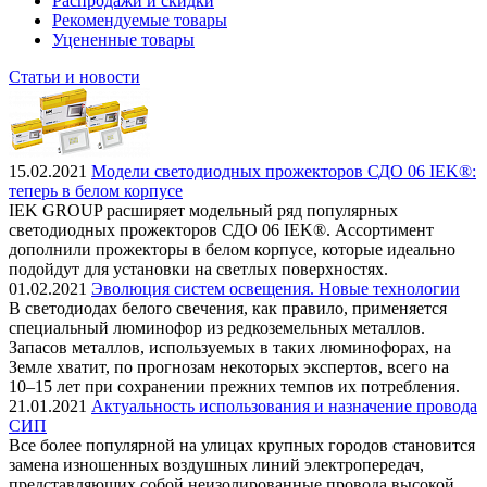
Распродажи и скидки
Рекомендуемые товары
Уцененные товары
Статьи и новости
15.02.2021
Модели светодиодных прожекторов СДО 06 IEK®:
теперь в белом корпусе
IEK GROUP расширяет модельный ряд популярных
светодиодных прожекторов СДО 06 IEK®. Ассортимент
дополнили прожекторы в белом корпусе, которые идеально
подойдут для установки на светлых поверхностях.
01.02.2021
Эволюция систем освещения. Новые технологии
В светодиодах белого свечения, как правило, применяется
специальный люминофор из редкоземельных металлов.
Запасов металлов, используемых в таких люминофорах, на
Земле хватит, по прогнозам некоторых экспертов, всего на
10–15 лет при сохранении прежних темпов их потребления.
21.01.2021
Актуальность использования и назначение провода
СИП
Все более популярной на улицах крупных городов становится
замена изношенных воздушных линий электропередач,
представляющих собой неизолированные провода высокой