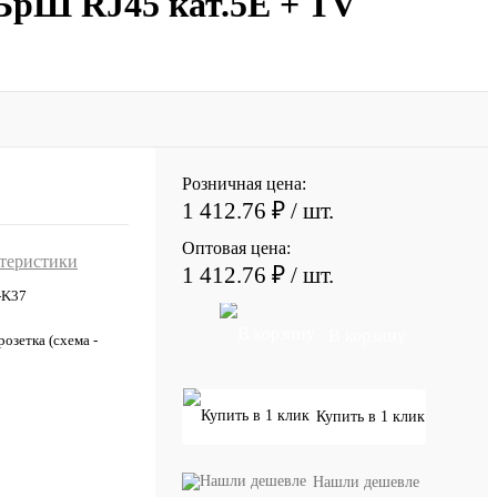
-БрШ RJ45 кат.5E + TV
Розничная цена:
1 412.76 ₽
/ шт.
Оптовая цена:
ктеристики
1 412.76 ₽
/ шт.
-K37
В корзину
озетка (схема -
Купить в 1 клик
Нашли дешевле