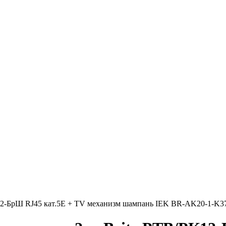
К12-БрШ RJ45 кат.5E + TV механизм шампань IEK BR-AK20-1-K3