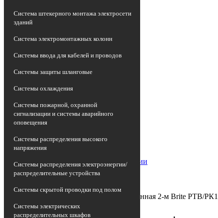
Система штекерного монтажа электросети
зданий
Система электромонтажных колонн
Системы ввода для кабелей и проводов
Системы защиты шланговые
Системы охлаждения
Системы пожарной, охранной
сигнализации и системы аварийного
оповещения
Главная страница
•
Системы распределения высокого
Каталог
напряжения
•
Антенны и спутниковые технологии
Системы распределения электроэнергии/
•
распределительные устройства
Розетка антенная TV
•
Системы скрытой проводки под полом
Розетка компьютерная + телевизионная 2-м Brite РТВ/Р
Системы электрических
распределительных шкафов