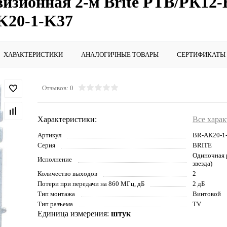
визионная 2-м Brite РТВ/РК12
K20-1-K37
ХАРАКТЕРИСТИКИ
АНАЛОГИЧНЫЕ ТОВАРЫ
СЕРТИФИКАТЫ
Отзывов: 0
Характеристики:
Все хара
Артикул
BR-AK20-1
Серия
BRITE
Одиночная р
Исполнение
звезда)
Количество выходов
2
Потери при передачи на 860 МГц, дБ
2 дБ
Тип монтажа
Винтовой
Тип разъема
TV
Единица измерения:
штук