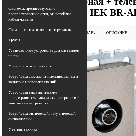
Розетка компьютерная + теле
Системы, препятствующие
механизм шампань IEK BR-A
распространению огня, огнестойкие
кабель-каналы
Соединители для шлангов и рукавов
ВЕРНУТЬСЯ В РАЗДЕЛ
ОБЗОР ТОВАРА
ОПИСАНИЕ
Трубы
Установочные устройства для системной
шины
Устройства безопасности
Устройства заземления, молниезащиты и
защиты от перенапряжений
Устройства защиты, плавкие
предохранители, модульные устройства/
монтажные устройства
Устройства оптической и акустической
сигнализации
Учетная техника