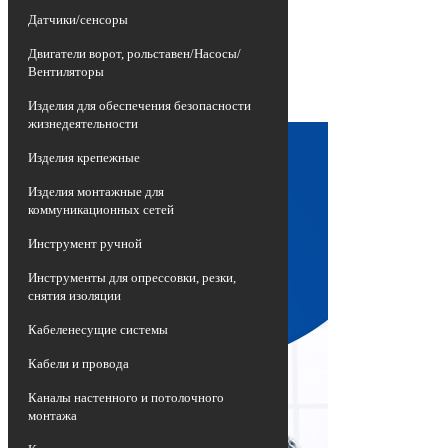
изношенных воздушных линий
Датчики/сенсоры
электропередач, представляющих собой
неизолированные провода высокой
Двигатели ворот, рольставен/Насосы/
опасности, на более эффективные и
Вентиляторы
долговечные приспособления -
самонесущие изолированные провода
Изделия для обеспечения безопасности
СИП.
жизнедеятельности
Изделия крепежные
Изделия монтажные для
коммуникационных сетей
Инструмент ручной
Инструменты для опрессовки, резки,
снятия изоляции
Кабеленесущие системы
Кабели и провода
Каналы настенного и потолочного
монтажа