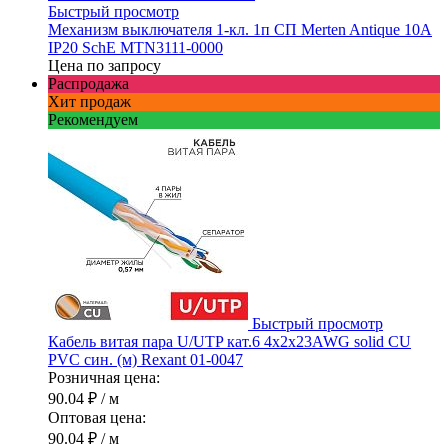
Быстрый просмотр
Механизм выключателя 1-кл. 1п СП Merten Antique 10А
IP20 SchE MTN3111-0000
Цена по запросу
Распродажа
Хит продаж
Рекомендуем
Быстрый просмотр
Кабель витая пара U/UTP кат.6 4х2х23AWG solid CU
PVC син. (м) Rexant 01-0047
Розничная цена:
90.04 ₽
/ м
Оптовая цена:
90.04 ₽
/ м