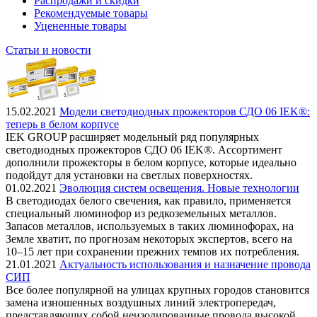
Распродажи и скидки
Рекомендуемые товары
Уцененные товары
Статьи и новости
15.02.2021
Модели светодиодных прожекторов СДО 06 IEK®:
теперь в белом корпусе
IEK GROUP расширяет модельный ряд популярных
светодиодных прожекторов СДО 06 IEK®. Ассортимент
дополнили прожекторы в белом корпусе, которые идеально
подойдут для установки на светлых поверхностях.
01.02.2021
Эволюция систем освещения. Новые технологии
В светодиодах белого свечения, как правило, применяется
специальный люминофор из редкоземельных металлов.
Запасов металлов, используемых в таких люминофорах, на
Земле хватит, по прогнозам некоторых экспертов, всего на
10–15 лет при сохранении прежних темпов их потребления.
21.01.2021
Актуальность использования и назначение провода
СИП
Все более популярной на улицах крупных городов становится
замена изношенных воздушных линий электропередач,
представляющих собой неизолированные провода высокой