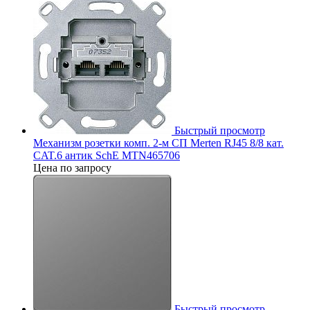
Быстрый просмотр
Механизм розетки комп. 2-м СП Merten RJ45 8/8 кат.
CAT.6 антик SchE MTN465706
Цена по запросу
Быстрый просмотр