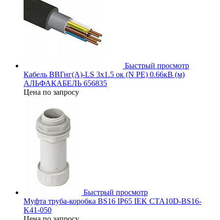
Быстрый просмотр
Кабель ВВГнг(А)-LS 3х1.5 ок (N PE) 0.66кВ (м)
АЛЬФАКАБЕЛЬ 656835
Цена по запросу
Быстрый просмотр
Муфта труба-коробка BS16 IP65 IEK CTA10D-BS16-
K41-050
Цена по запросу