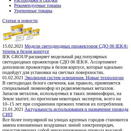
Распродажи и скидки
Рекомендуемые товары
Уцененные товары
Статьи и новости
15.02.2021
Модели светодиодных прожекторов СДО 06 IEK®:
теперь в белом корпусе
IEK GROUP расширяет модельный ряд популярных
светодиодных прожекторов СДО 06 IEK®. Ассортимент
дополнили прожекторы в белом корпусе, которые идеально
подойдут для установки на светлых поверхностях.
01.02.2021
Эволюция систем освещения. Новые технологии
В светодиодах белого свечения, как правило, применяется
специальный люминофор из редкоземельных металлов.
Запасов металлов, используемых в таких люминофорах, на
Земле хватит, по прогнозам некоторых экспертов, всего на
10–15 лет при сохранении прежних темпов их потребления.
21.01.2021
Актуальность использования и назначение провода
СИП
Все более популярной на улицах крупных городов становится
замена изношенных воздушных линий электропередач,
представляющих собой неизолированные провода высокой