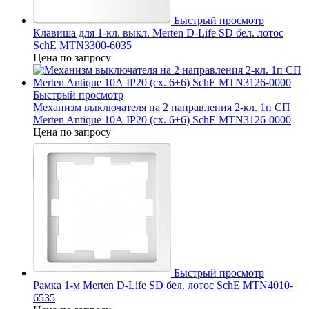
Быстрый просмотр
Клавиша для 1-кл. выкл. Merten D-Life SD бел. лотос
SchE MTN3300-6035
Цена по запросу
Быстрый просмотр
Механизм выключателя на 2 направления 2-кл. 1п СП
Merten Antique 10А IP20 (сх. 6+6) SchE MTN3126-0000
Цена по запросу
Быстрый просмотр
Рамка 1-м Merten D-Life SD бел. лотос SchE MTN4010-
6535