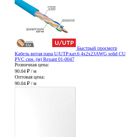
Быстрый просмотр
Кабель витая пара U/UTP кат.6 4х2х23AWG solid CU
PVC син. (м) Rexant 01-0047
Розничная цена:
90.04 ₽
/ м
Оптовая цена:
90.04 ₽
/ м