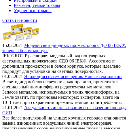
Распродажи и скидки
Рекомендуемые товары
Уцененные товары
Статьи и новости
15.02.2021
Модели светодиодных прожекторов СДО 06 IEK®:
теперь в белом корпусе
IEK GROUP расширяет модельный ряд популярных
светодиодных прожекторов СДО 06 IEK®. Ассортимент
дополнили прожекторы в белом корпусе, которые идеально
подойдут для установки на светлых поверхностях.
01.02.2021
Эволюция систем освещения. Новые технологии
В светодиодах белого свечения, как правило, применяется
специальный люминофор из редкоземельных металлов.
Запасов металлов, используемых в таких люминофорах, на
Земле хватит, по прогнозам некоторых экспертов, всего на
10–15 лет при сохранении прежних темпов их потребления.
21.01.2021
Актуальность использования и назначение провода
СИП
Все более популярной на улицах крупных городов становится
замена изношенных воздушных линий электропередач,
представляющих собой неизолированные провода высокой