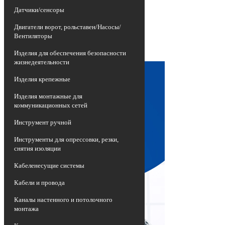
изношенных воздушных линий
Датчики/сенсоры
электропередач, представляющих собой
неизолированные провода высокой
Двигатели ворот, рольставен/Насосы/
опасности, на более эффективные и
Вентиляторы
долговечные приспособления -
самонесущие изолированные провода
Изделия для обеспечения безопасности
СИП.
жизнедеятельности
Изделия крепежные
Изделия монтажные для
коммуникационных сетей
Инструмент ручной
Инструменты для опрессовки, резки,
снятия изоляции
Кабеленесущие системы
Кабели и провода
Каналы настенного и потолочного
монтажа