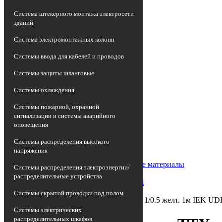
Система штекерного монтажа электросети
зданий
Система электромонтажных колонн
Системы ввода для кабелей и проводов
Системы защиты шланговые
Системы охлаждения
Системы пожарной, охранной
сигнализации и системы аварийного
оповещения
Главная страница
•
Системы распределения высокого
Каталог
напряжения
•
Арматура кабельная/Изоляционные материалы
Системы распределения электроэнергии/
•
распределительные устройства
Заглушка термоусадочная концевая
•
Системы скрытой проводки под полом
Трубка термоусадочная ТТУ нг-LS 1/0.5 желт. 1м IEK U
Системы электрических
распределительных шкафов