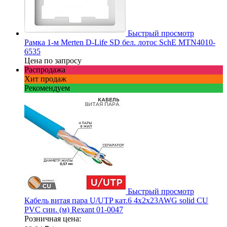
Быстрый просмотр
Рамка 1-м Merten D-Life SD бел. лотос SchE MTN4010-
6535
Цена по запросу
Распродажа
Хит продаж
Рекомендуем
Быстрый просмотр
Кабель витая пара U/UTP кат.6 4х2х23AWG solid CU
PVC син. (м) Rexant 01-0047
Розничная цена: