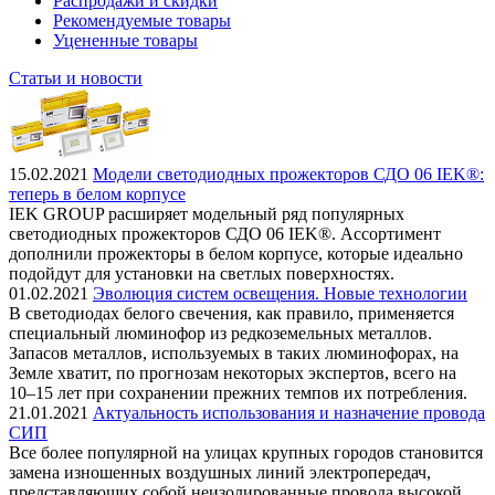
Распродажи и скидки
Рекомендуемые товары
Уцененные товары
Статьи и новости
15.02.2021
Модели светодиодных прожекторов СДО 06 IEK®:
теперь в белом корпусе
IEK GROUP расширяет модельный ряд популярных
светодиодных прожекторов СДО 06 IEK®. Ассортимент
дополнили прожекторы в белом корпусе, которые идеально
подойдут для установки на светлых поверхностях.
01.02.2021
Эволюция систем освещения. Новые технологии
В светодиодах белого свечения, как правило, применяется
специальный люминофор из редкоземельных металлов.
Запасов металлов, используемых в таких люминофорах, на
Земле хватит, по прогнозам некоторых экспертов, всего на
10–15 лет при сохранении прежних темпов их потребления.
21.01.2021
Актуальность использования и назначение провода
СИП
Все более популярной на улицах крупных городов становится
замена изношенных воздушных линий электропередач,
представляющих собой неизолированные провода высокой