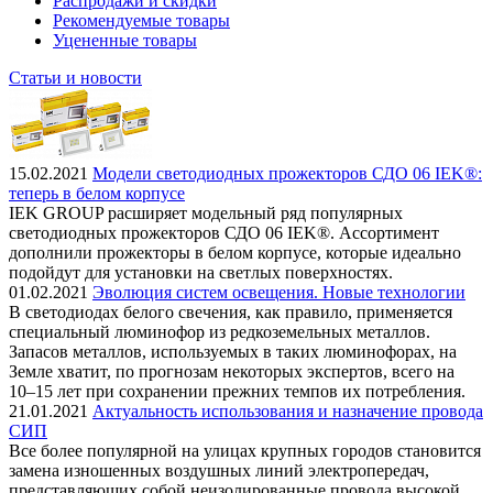
Распродажи и скидки
Рекомендуемые товары
Уцененные товары
Статьи и новости
15.02.2021
Модели светодиодных прожекторов СДО 06 IEK®:
теперь в белом корпусе
IEK GROUP расширяет модельный ряд популярных
светодиодных прожекторов СДО 06 IEK®. Ассортимент
дополнили прожекторы в белом корпусе, которые идеально
подойдут для установки на светлых поверхностях.
01.02.2021
Эволюция систем освещения. Новые технологии
В светодиодах белого свечения, как правило, применяется
специальный люминофор из редкоземельных металлов.
Запасов металлов, используемых в таких люминофорах, на
Земле хватит, по прогнозам некоторых экспертов, всего на
10–15 лет при сохранении прежних темпов их потребления.
21.01.2021
Актуальность использования и назначение провода
СИП
Все более популярной на улицах крупных городов становится
замена изношенных воздушных линий электропередач,
представляющих собой неизолированные провода высокой