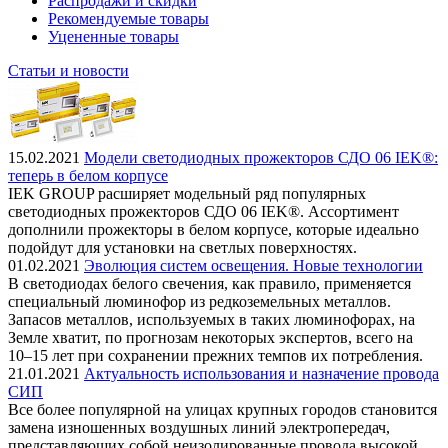
Распродажи и скидки
Рекомендуемые товары
Уцененные товары
Статьи и новости
15.02.2021
Модели светодиодных прожекторов СДО 06 IEK®:
теперь в белом корпусе
IEK GROUP расширяет модельный ряд популярных
светодиодных прожекторов СДО 06 IEK®. Ассортимент
дополнили прожекторы в белом корпусе, которые идеально
подойдут для установки на светлых поверхностях.
01.02.2021
Эволюция систем освещения. Новые технологии
В светодиодах белого свечения, как правило, применяется
специальный люминофор из редкоземельных металлов.
Запасов металлов, используемых в таких люминофорах, на
Земле хватит, по прогнозам некоторых экспертов, всего на
10–15 лет при сохранении прежних темпов их потребления.
21.01.2021
Актуальность использования и назначение провода
СИП
Все более популярной на улицах крупных городов становится
замена изношенных воздушных линий электропередач,
представляющих собой неизолированные провода высокой