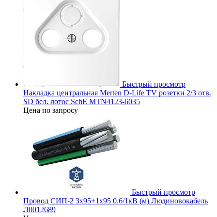
Быстрый просмотр
Накладка центральная Merten D-Life TV розетки 2/3 отв.
SD бел. лотос SchE MTN4123-6035
Цена по запросу
Быстрый просмотр
Провод СИП-2 3х95+1х95 0.6/1кВ (м) Людиновокабель
Л0012689