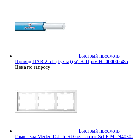
Быстрый просмотр
Провод ПАВ 2.5 Г (бухта) (м) ЭлПром НТ000002485
Цена по запросу
Быстрый просмотр
Рамка 3-м Merten D-Life SD бел. лотос SchE MTN4030-