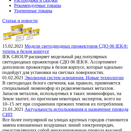
Распродажи и скидки
Рекомендуемые товары
Уцененные товары
Статьи и новости
15.02.2021
Модели светодиодных прожекторов СДО 06 IEK®:
теперь в белом корпусе
IEK GROUP расширяет модельный ряд популярных
светодиодных прожекторов СДО 06 IEK®. Ассортимент
дополнили прожекторы в белом корпусе, которые идеально
подойдут для установки на светлых поверхностях.
01.02.2021
Эволюция систем освещения. Новые технологии
В светодиодах белого свечения, как правило, применяется
специальный люминофор из редкоземельных металлов.
Запасов металлов, используемых в таких люминофорах, на
Земле хватит, по прогнозам некоторых экспертов, всего на
10–15 лет при сохранении прежних темпов их потребления.
21.01.2021
Актуальность использования и назначение провода
СИП
Все более популярной на улицах крупных городов становится
замена изношенных воздушных линий электропередач,
представляющих собой неизолированные провода высокой