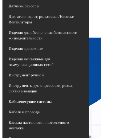
изношенных воздушных линий
Датчики/сенсоры
электропередач, представляющих собой
неизолированные провода высокой
Двигатели ворот, рольставен/Насосы/
опасности, на более эффективные и
Вентиляторы
долговечные приспособления -
самонесущие изолированные провода
Изделия для обеспечения безопасности
СИП.
жизнедеятельности
Изделия крепежные
Изделия монтажные для
коммуникационных сетей
Инструмент ручной
Инструменты для опрессовки, резки,
снятия изоляции
Кабеленесущие системы
Кабели и провода
Каналы настенного и потолочного
монтажа