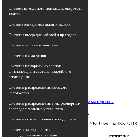
Система штекерного монтажа электросети
зданий
Система электромонтажных колонн
Системы ввода для кабелей и проводов
Системы защиты шланговые
Системы охлаждения
Системы пожарной, охранной
сигнализации и системы аварийного
оповещения
Главная страница
•
Системы распределения высокого
Каталог
напряжения
•
Арматура кабельная/Изоляционные материалы
Системы распределения электроэнергии/
•
распределительные устройства
Заглушка термоусадочная концевая
•
Системы скрытой проводки под полом
Трубка термоусадочная ТТУ нг-LS 40/20 бел. 1м IEK UD
Системы электрических
распределительных шкафов