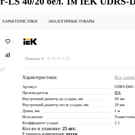
г-LS 40/20 бел. 1м IEK UDRS-
ХАРАКТЕРИСТИКИ
АНАЛОГИЧНЫЕ ТОВАРЫ
Отзывов: 0
Характеристики:
Все хара
Артикул
UDRS-D40-
Производитель
IEK
Внутренний диаметр до усадки, мм
40 мм
Внутренний диаметр после усадки, мм
20 мм
Длина, мм
1 м
Исполнение
Тонкостенн
Коэффициент усадки
2:1
Кол-во в упаковке:
25 шт.
Единица измерения:
штук