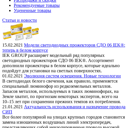
Распродажи и скидки
Рекомендуемые товары
Уцененные товары
Статьи и новости
15.02.2021
Модели светодиодных прожекторов СДО 06 IEK®:
теперь в белом корпусе
IEK GROUP расширяет модельный ряд популярных
светодиодных прожекторов СДО 06 IEK®. Ассортимент
дополнили прожекторы в белом корпусе, которые идеально
подойдут для установки на светлых поверхностях.
01.02.2021
Эволюция систем освещения. Новые технологии
В светодиодах белого свечения, как правило, применяется
специальный люминофор из редкоземельных металлов.
Запасов металлов, используемых в таких люминофорах, на
Земле хватит, по прогнозам некоторых экспертов, всего на
10–15 лет при сохранении прежних темпов их потребления.
21.01.2021
Актуальность использования и назначение провода
СИП
Все более популярной на улицах крупных городов становится
замена изношенных воздушных линий электропередач,
представляющих собой неизолированные провода высокой