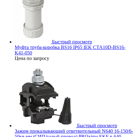
Быстрый просмотр
Муфта труба-коробка BS16 IP65 IEK CTA10D-BS16-
K41-050
Цена по запросу
Быстрый просмотр
Зажим прокалывающий ответвительный N640 16-150/6-
50кв.мм (СИП/голый провод) PROxima EKF n-640