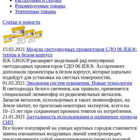
Распродажи и скидки
Рекомендуемые товары
Уцененные товары
Статьи и новости
15.02.2021
Модели светодиодных прожекторов СДО 06 IEK®:
теперь в белом корпусе
IEK GROUP расширяет модельный ряд популярных
светодиодных прожекторов СДО 06 IEK®. Ассортимент
дополнили прожекторы в белом корпусе, которые идеально
подойдут для установки на светлых поверхностях.
01.02.2021
Эволюция систем освещения. Новые технологии
В светодиодах белого свечения, как правило, применяется
специальный люминофор из редкоземельных металлов.
Запасов металлов, используемых в таких люминофорах, на
Земле хватит, по прогнозам некоторых экспертов, всего на
10–15 лет при сохранении прежних темпов их потребления.
21.01.2021
Актуальность использования и назначение провода
СИП
Все более популярной на улицах крупных городов становится
замена изношенных воздушных линий электропередач,
представляющих собой неизолированные провода высокой