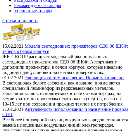
Распродажи и скидки
Рекомендуемые товары
Уцененные товары
Статьи и новости
15.02.2021
Модели светодиодных прожекторов СДО 06 IEK®:
теперь в белом корпусе
IEK GROUP расширяет модельный ряд популярных
светодиодных прожекторов СДО 06 IEK®. Ассортимент
дополнили прожекторы в белом корпусе, которые идеально
подойдут для установки на светлых поверхностях.
01.02.2021
Эволюция систем освещения. Новые технологии
В светодиодах белого свечения, как правило, применяется
специальный люминофор из редкоземельных металлов.
Запасов металлов, используемых в таких люминофорах, на
Земле хватит, по прогнозам некоторых экспертов, всего на
10–15 лет при сохранении прежних темпов их потребления.
21.01.2021
Актуальность использования и назначение провода
СИП
Все более популярной на улицах крупных городов становится
замена изношенных воздушных линий электропередач,
представляющих собой неизолированные провода высокой