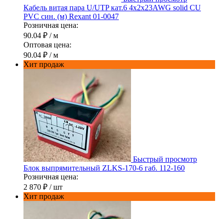
Кабель витая пара U/UTP кат.6 4х2х23AWG solid CU
PVC син. (м) Rexant 01-0047
Розничная цена:
90.04 ₽
/ м
Оптовая цена:
90.04 ₽
/ м
Хит продаж
Быстрый просмотр
Блок выпрямительный ZLKS-170-6 габ. 112-160
Розничная цена:
2 870 ₽
/ шт
Хит продаж