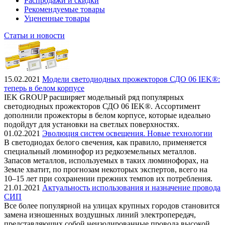
Распродажи и скидки
Рекомендуемые товары
Уцененные товары
Статьи и новости
15.02.2021
Модели светодиодных прожекторов СДО 06 IEK®:
теперь в белом корпусе
IEK GROUP расширяет модельный ряд популярных
светодиодных прожекторов СДО 06 IEK®. Ассортимент
дополнили прожекторы в белом корпусе, которые идеально
подойдут для установки на светлых поверхностях.
01.02.2021
Эволюция систем освещения. Новые технологии
В светодиодах белого свечения, как правило, применяется
специальный люминофор из редкоземельных металлов.
Запасов металлов, используемых в таких люминофорах, на
Земле хватит, по прогнозам некоторых экспертов, всего на
10–15 лет при сохранении прежних темпов их потребления.
21.01.2021
Актуальность использования и назначение провода
СИП
Все более популярной на улицах крупных городов становится
замена изношенных воздушных линий электропередач,
представляющих собой неизолированные провода высокой