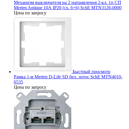
Механизм выключателя на 2 направления 2-кл. 1п СП
Merten Antique 10А IP20 (сх. 6+6) SchE MTN3126-0000
Цена по запросу
Быстрый просмотр
Рамка 1-м Merten D-Life SD бел. лотос SchE MTN4010-
6535
Цена по запросу