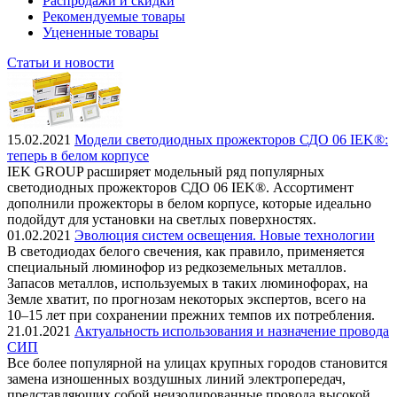
Распродажи и скидки
Рекомендуемые товары
Уцененные товары
Статьи и новости
15.02.2021
Модели светодиодных прожекторов СДО 06 IEK®:
теперь в белом корпусе
IEK GROUP расширяет модельный ряд популярных
светодиодных прожекторов СДО 06 IEK®. Ассортимент
дополнили прожекторы в белом корпусе, которые идеально
подойдут для установки на светлых поверхностях.
01.02.2021
Эволюция систем освещения. Новые технологии
В светодиодах белого свечения, как правило, применяется
специальный люминофор из редкоземельных металлов.
Запасов металлов, используемых в таких люминофорах, на
Земле хватит, по прогнозам некоторых экспертов, всего на
10–15 лет при сохранении прежних темпов их потребления.
21.01.2021
Актуальность использования и назначение провода
СИП
Все более популярной на улицах крупных городов становится
замена изношенных воздушных линий электропередач,
представляющих собой неизолированные провода высокой