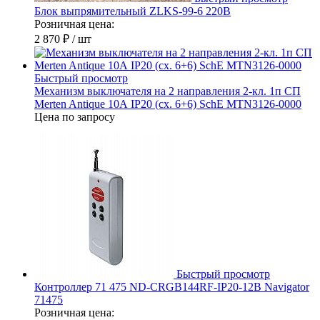
Блок выпрямительный ZLKS-99-6 220В
Розничная цена:
2 870 ₽
/ шт
Быстрый просмотр
Механизм выключателя на 2 направления 2-кл. 1п СП
Merten Antique 10А IP20 (сх. 6+6) SchE MTN3126-0000
Цена по запросу
Быстрый просмотр
Контроллер 71 475 ND-CRGB144RF-IP20-12В Navigator
71475
Розничная цена: