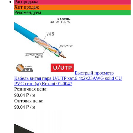
Распродажа
Хит продаж
Рекомендуем
Быстрый просмотр
Кабель витая пара U/UTP кат.6 4х2х23AWG solid CU
PVC син. (м) Rexant 01-0047
Розничная цена:
90.04 ₽
/ м
Оптовая цена:
90.04 ₽
/ м