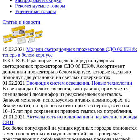
Распродажи и скидки
Рекомендуемые товары
Уцененные товары
Статьи и новости
15.02.2021
Модели светодиодных прожекторов СДО 06 IEK®:
теперь в белом корпусе
IEK GROUP расширяет модельный ряд популярных
светодиодных прожекторов СДО 06 IEK®. Ассортимент
дополнили прожекторы в белом корпусе, которые идеально
подойдут для установки на светлых поверхностях.
01.02.2021
Эволюция систем освещения. Новые технологии
В светодиодах белого свечения, как правило, применяется
специальный люминофор из редкоземельных металлов.
Запасов металлов, используемых в таких люминофорах, на
Земле хватит, по прогнозам некоторых экспертов, всего на
10–15 лет при сохранении прежних темпов их потребления.
21.01.2021
Актуальность использования и назначение провода
СИП
Все более популярной на улицах крупных городов становится
замена изношенных воздушных линий электропередач,
представляющих собой неизолированные провода высокой