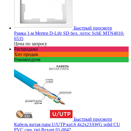
Быстрый просмотр
Рамка 1-м Merten D-Life SD бел. лотос SchE MTN4010-
6535
Цена по запросу
Распродажа
Хит продаж
Рекомендуем
Быстрый просмотр
Кабель витая пара U/UTP кат.6 4х2х23AWG solid CU
PVC син. (м) Rexant 01-0047