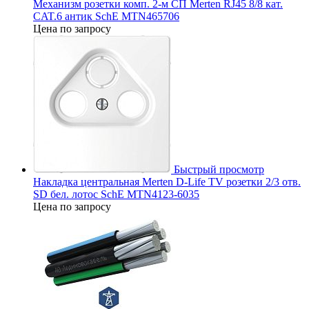
Механизм розетки комп. 2-м СП Merten RJ45 8/8 кат.
CAT.6 антик SchE MTN465706
Цена по запросу
Быстрый просмотр
Накладка центральная Merten D-Life TV розетки 2/3 отв.
SD бел. лотос SchE MTN4123-6035
Цена по запросу