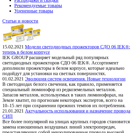
Распродажи и скидки
Рекомендуемые товары
Уцененные товары
Статьи и новости
15.02.2021
Модели светодиодных прожекторов СДО 06 IEK®:
теперь в белом корпусе
IEK GROUP расширяет модельный ряд популярных
светодиодных прожекторов СДО 06 IEK®. Ассортимент
дополнили прожекторы в белом корпусе, которые идеально
подойдут для установки на светлых поверхностях.
01.02.2021
Эволюция систем освещения. Новые технологии
В светодиодах белого свечения, как правило, применяется
специальный люминофор из редкоземельных металлов.
Запасов металлов, используемых в таких люминофорах, на
Земле хватит, по прогнозам некоторых экспертов, всего на
10–15 лет при сохранении прежних темпов их потребления.
21.01.2021
Актуальность использования и назначение провода
СИП
Все более популярной на улицах крупных городов становится
замена изношенных воздушных линий электропередач,
представляющих собой неизолированные провода высокой