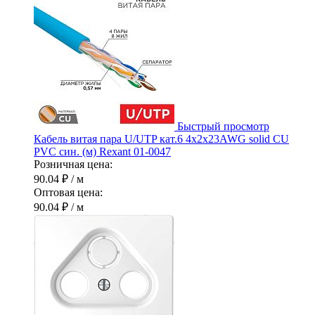
Быстрый просмотр
Кабель витая пара U/UTP кат.6 4х2х23AWG solid CU
PVC син. (м) Rexant 01-0047
Розничная цена:
90.04 ₽
/ м
Оптовая цена:
90.04 ₽
/ м