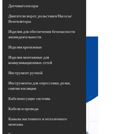
изношенных воздушных линий
Датчики/сенсоры
электропередач, представляющих собой
неизолированные провода высокой
Двигатели ворот, рольставен/Насосы/
опасности, на более эффективные и
Вентиляторы
долговечные приспособления -
самонесущие изолированные провода
Изделия для обеспечения безопасности
СИП.
жизнедеятельности
Изделия крепежные
Изделия монтажные для
коммуникационных сетей
Инструмент ручной
Инструменты для опрессовки, резки,
снятия изоляции
Кабеленесущие системы
Кабели и провода
Каналы настенного и потолочного
монтажа