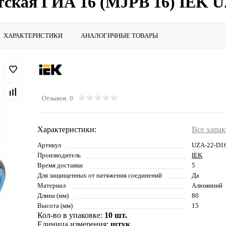
тская ГИА 16 (MJPB 16) IEK 
ХАРАКТЕРИСТИКИ
АНАЛОГИЧНЫЕ ТОВАРЫ
Отзывов: 0
Характеристики:
Все хара
Артикул
UZA-22-D1
Производитель
IEK
Время доставки
5
Для защищенных от натяжения соединений
Да
Материал
Алюминий
Длина (мм)
80
Высота (мм)
15
Кол-во в упаковке:
10 шт.
Единица измерения:
штук