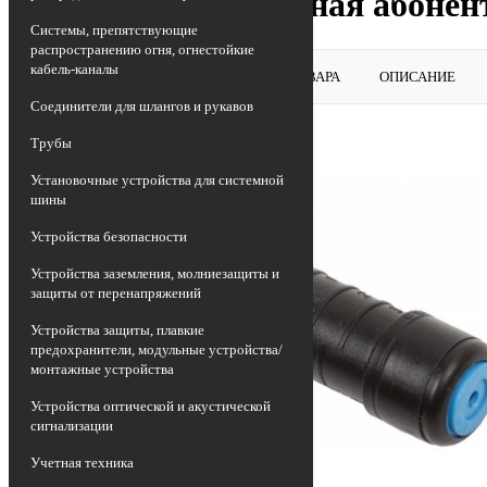
Гильза изолированная абонен
Системы, препятствующие
распространению огня, огнестойкие
кабель-каналы
ВЕРНУТЬСЯ В РАЗДЕЛ
ОБЗОР ТОВАРА
ОПИСАНИЕ
Соединители для шлангов и рукавов
Трубы
Установочные устройства для системной
шины
Устройства безопасности
Устройства заземления, молниезащиты и
защиты от перенапряжений
Устройства защиты, плавкие
предохранители, модульные устройства/
монтажные устройства
Устройства оптической и акустической
сигнализации
Учетная техника