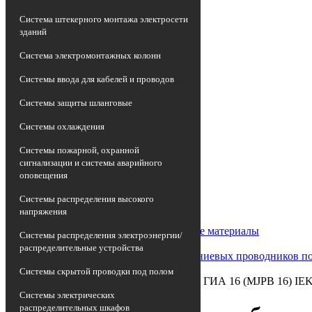
Система штекерного монтажа электросети
зданий
Система электромонтажных колонн
Системы ввода для кабелей и проводов
Системы защиты шланговые
Системы охлаждения
Системы пожарной, охранной
сигнализации и системы аварийного
оповещения
Главная страница
•
Системы распределения высокого
Каталог
напряжения
•
Арматура кабельная/Изоляционные материалы
Системы распределения электроэнергии/
•
распределительные устройства
Гильза соединительная для алюминиевых проводников по
•
Системы скрытой проводки под полом
Гильза изолированная абонентская ГИА 16 (MJPB 16) I
Системы электрических
распределительных шкафов