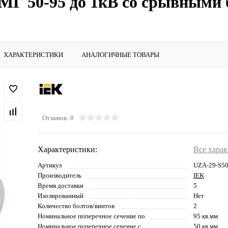
МГ 50-95 до 1кВ со срывными 
ХАРАКТЕРИСТИКИ
АНАЛОГИЧНЫЕ ТОВАРЫ
Отзывов: 0
Характеристики:
Все хара
Артикул
UZA-29-S50
Производитель
IEK
Время доставки
5
Изолированный
Нет
Количество болтов/винтов
2
Номинальное поперечное сечение по
95 кв.мм
Номинальное поперечное сечение с
50 кв.мм