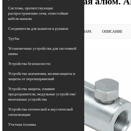
Гильза механическая алюм. А
Системы, препятствующие
1
распространению огня, огнестойкие
кабель-каналы
Соединители для шлангов и рукавов
ВЕРНУТЬСЯ В РАЗДЕЛ
ОБЗОР ТОВАРА
ОПИСАНИЕ
Трубы
Установочные устройства для системной
шины
Устройства безопасности
Устройства заземления, молниезащиты и
защиты от перенапряжений
Устройства защиты, плавкие
предохранители, модульные устройства/
монтажные устройства
Устройства оптической и акустической
сигнализации
Учетная техника