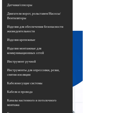
изношенных воздушных линий
Датчики/сенсоры
электропередач, представляющих собой
неизолированные провода высокой
Двигатели ворот, рольставен/Насосы/
опасности, на более эффективные и
Вентиляторы
долговечные приспособления -
самонесущие изолированные провода
Изделия для обеспечения безопасности
СИП.
жизнедеятельности
Изделия крепежные
Изделия монтажные для
коммуникационных сетей
Инструмент ручной
Инструменты для опрессовки, резки,
снятия изоляции
Кабеленесущие системы
Кабели и провода
Каналы настенного и потолочного
монтажа