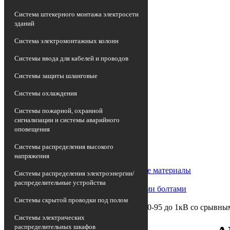
Система штекерного монтажа электросети
зданий
Система электромонтажных колонн
Системы ввода для кабелей и проводов
Системы защиты шланговые
Системы охлаждения
Системы пожарной, охранной
сигнализации и системы аварийного
оповещения
Главная страница
•
Системы распределения высокого
Каталог
напряжения
•
Арматура кабельная/Изоляционные материалы
Системы распределения электроэнергии/
•
распределительные устройства
Гильза соединительная со срывными болтами
•
Системы скрытой проводки под полом
Гильза механическая алюм. АМГ 50-95 до 1кВ со срывн
Системы электрических
распределительных шкафов