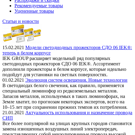
Распродажи и скидки
Рекомендуемые товары
Уцененные товары
Статьи и новости
15.02.2021
Модели светодиодных прожекторов СДО 06 IEK®:
теперь в белом корпусе
IEK GROUP расширяет модельный ряд популярных
светодиодных прожекторов СДО 06 IEK®. Ассортимент
дополнили прожекторы в белом корпусе, которые идеально
подойдут для установки на светлых поверхностях.
01.02.2021
Эволюция систем освещения. Новые технологии
В светодиодах белого свечения, как правило, применяется
специальный люминофор из редкоземельных металлов.
Запасов металлов, используемых в таких люминофорах, на
Земле хватит, по прогнозам некоторых экспертов, всего на
10–15 лет при сохранении прежних темпов их потребления.
21.01.2021
Актуальность использования и назначение провода
СИП
Все более популярной на улицах крупных городов становится
замена изношенных воздушных линий электропередач,
представляющих собой неизолированные провода высокой