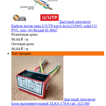
Быстрый просмотр
Кабель витая пара U/UTP кат.6 4х2х23AWG solid CU
PVC син. (м) Rexant 01-0047
Розничная цена:
90.04 ₽
/ м
Оптовая цена:
90.04 ₽
/ м
Хит продаж
Быстрый просмотр
Блок выпрямительный ZLKS-170-6 габ. 112-160