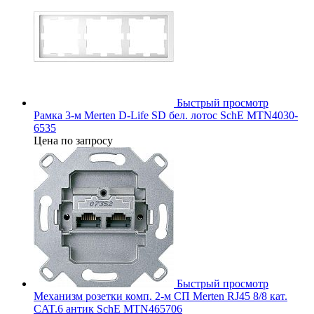
Быстрый просмотр
Рамка 3-м Merten D-Life SD бел. лотос SchE MTN4030-
6535
Цена по запросу
Быстрый просмотр
Механизм розетки комп. 2-м СП Merten RJ45 8/8 кат.
CAT.6 антик SchE MTN465706