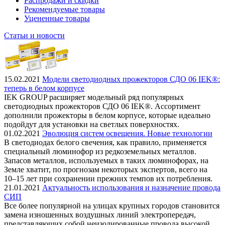
Распродажи и скидки
Рекомендуемые товары
Уцененные товары
Статьи и новости
15.02.2021
Модели светодиодных прожекторов СДО 06 IEK®:
теперь в белом корпусе
IEK GROUP расширяет модельный ряд популярных
светодиодных прожекторов СДО 06 IEK®. Ассортимент
дополнили прожекторы в белом корпусе, которые идеально
подойдут для установки на светлых поверхностях.
01.02.2021
Эволюция систем освещения. Новые технологии
В светодиодах белого свечения, как правило, применяется
специальный люминофор из редкоземельных металлов.
Запасов металлов, используемых в таких люминофорах, на
Земле хватит, по прогнозам некоторых экспертов, всего на
10–15 лет при сохранении прежних темпов их потребления.
21.01.2021
Актуальность использования и назначение провода
СИП
Все более популярной на улицах крупных городов становится
замена изношенных воздушных линий электропередач,
представляющих собой неизолированные провода высокой