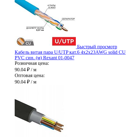
Быстрый просмотр
Кабель витая пара U/UTP кат.6 4х2х23AWG solid CU
PVC син. (м) Rexant 01-0047
Розничная цена:
90.04 ₽
/ м
Оптовая цена:
90.04 ₽
/ м