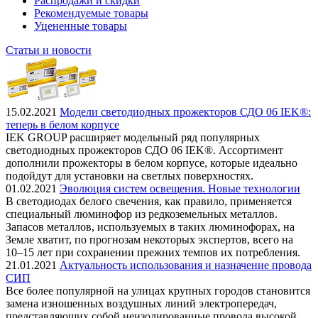
Распродажи и скидки
Рекомендуемые товары
Уцененные товары
Статьи и новости
15.02.2021
Модели светодиодных прожекторов СДО 06 IEK®:
теперь в белом корпусе
IEK GROUP расширяет модельный ряд популярных
светодиодных прожекторов СДО 06 IEK®. Ассортимент
дополнили прожекторы в белом корпусе, которые идеально
подойдут для установки на светлых поверхностях.
01.02.2021
Эволюция систем освещения. Новые технологии
В светодиодах белого свечения, как правило, применяется
специальный люминофор из редкоземельных металлов.
Запасов металлов, используемых в таких люминофорах, на
Земле хватит, по прогнозам некоторых экспертов, всего на
10–15 лет при сохранении прежних темпов их потребления.
21.01.2021
Актуальность использования и назначение провода
СИП
Все более популярной на улицах крупных городов становится
замена изношенных воздушных линий электропередач,
представляющих собой неизолированные провода высокой