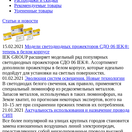
Распродажи и скидки
Рекомендуемые товары
Уцененные товары
Статьи и новости
15.02.2021
Модели светодиодных прожекторов СДО 06 IEK®:
теперь в белом корпусе
IEK GROUP расширяет модельный ряд популярных
светодиодных прожекторов СДО 06 IEK®. Ассортимент
дополнили прожекторы в белом корпусе, которые идеально
подойдут для установки на светлых поверхностях.
01.02.2021
Эволюция систем освещения. Новые технологии
В светодиодах белого свечения, как правило, применяется
специальный люминофор из редкоземельных металлов.
Запасов металлов, используемых в таких люминофорах, на
Земле хватит, по прогнозам некоторых экспертов, всего на
10–15 лет при сохранении прежних темпов их потребления.
21.01.2021
Актуальность использования и назначение провода
СИП
Все более популярной на улицах крупных городов становится
замена изношенных воздушных линий электропередач,
представляющих собой неизолированные провода высокой