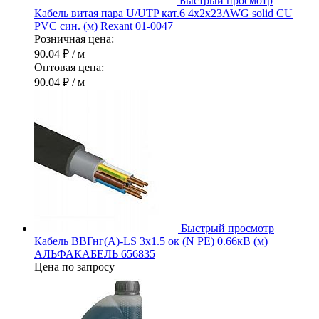
Быстрый просмотр
Кабель витая пара U/UTP кат.6 4х2х23AWG solid CU
PVC син. (м) Rexant 01-0047
Розничная цена:
90.04 ₽
/ м
Оптовая цена:
90.04 ₽
/ м
Быстрый просмотр
Кабель ВВГнг(А)-LS 3х1.5 ок (N PE) 0.66кВ (м)
АЛЬФАКАБЕЛЬ 656835
Цена по запросу