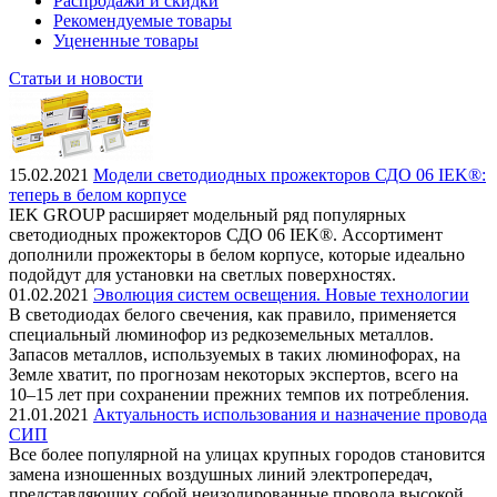
Распродажи и скидки
Рекомендуемые товары
Уцененные товары
Статьи и новости
15.02.2021
Модели светодиодных прожекторов СДО 06 IEK®:
теперь в белом корпусе
IEK GROUP расширяет модельный ряд популярных
светодиодных прожекторов СДО 06 IEK®. Ассортимент
дополнили прожекторы в белом корпусе, которые идеально
подойдут для установки на светлых поверхностях.
01.02.2021
Эволюция систем освещения. Новые технологии
В светодиодах белого свечения, как правило, применяется
специальный люминофор из редкоземельных металлов.
Запасов металлов, используемых в таких люминофорах, на
Земле хватит, по прогнозам некоторых экспертов, всего на
10–15 лет при сохранении прежних темпов их потребления.
21.01.2021
Актуальность использования и назначение провода
СИП
Все более популярной на улицах крупных городов становится
замена изношенных воздушных линий электропередач,
представляющих собой неизолированные провода высокой