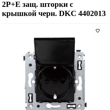
2P+E защ. шторки с
крышкой черн. DKC 4402013