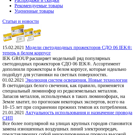
Распродажи и скидки
Рекомендуемые товары
Уцененные товары
Статьи и новости
15.02.2021
Модели светодиодных прожекторов СДО 06 IEK®:
теперь в белом корпусе
IEK GROUP расширяет модельный ряд популярных
светодиодных прожекторов СДО 06 IEK®. Ассортимент
дополнили прожекторы в белом корпусе, которые идеально
подойдут для установки на светлых поверхностях.
01.02.2021
Эволюция систем освещения. Новые технологии
В светодиодах белого свечения, как правило, применяется
специальный люминофор из редкоземельных металлов.
Запасов металлов, используемых в таких люминофорах, на
Земле хватит, по прогнозам некоторых экспертов, всего на
10–15 лет при сохранении прежних темпов их потребления.
21.01.2021
Актуальность использования и назначение провода
СИП
Все более популярной на улицах крупных городов становится
замена изношенных воздушных линий электропередач,
представляющих собой неизолированные провода высокой