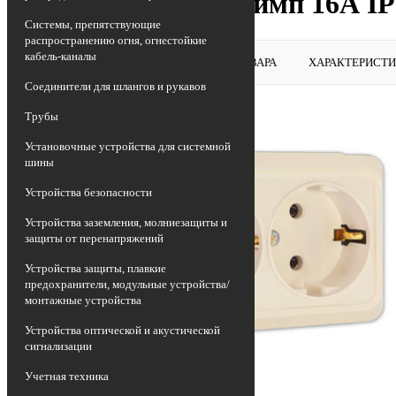
Розетка 2-м ОП Олимп 16А IP2
Системы, препятствующие
распространению огня, огнестойкие
кабель-каналы
ВЕРНУТЬСЯ В РАЗДЕЛ
ОБЗОР ТОВАРА
ХАРАКТЕРИСТ
Соединители для шлангов и рукавов
Трубы
Установочные устройства для системной
шины
Устройства безопасности
Устройства заземления, молниезащиты и
защиты от перенапряжений
Устройства защиты, плавкие
предохранители, модульные устройства/
монтажные устройства
Устройства оптической и акустической
сигнализации
Учетная техника