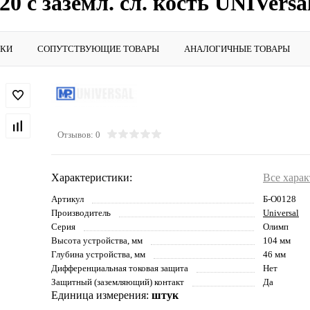
0 с заземл. сл. кость UNIVersa
ИКИ
СОПУТСТВУЮЩИЕ ТОВАРЫ
АНАЛОГИЧНЫЕ ТОВАРЫ
Отзывов: 0
Характеристики:
Все хара
Артикул
Б-О0128
Производитель
Universal
Серия
Олимп
Высота устройства, мм
104 мм
Глубина устройства, мм
46 мм
Дифференциальная токовая защита
Нет
Защитный (заземляющий) контакт
Да
Единица измерения:
штук