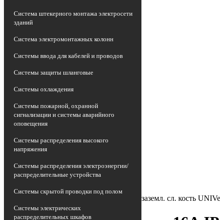
Система штекерного монтажа электросети
зданий
Система электромонтажных колонн
Системы ввода для кабелей и проводов
Системы защиты шланговые
Системы охлаждения
Системы пожарной, охранной
сигнализации и системы аварийного
оповещения
Главная страница
•
Системы распределения высокого
Каталог
напряжения
•
Электроустановочные изделия
Системы распределения электроэнергии/
•
распределительные устройства
Розетка силовая (штепсельная)
•
Системы скрытой проводки под полом
Розетка 2-м ОП Олимп 16А IP20 с заземл. сл. кость UNIVe
Системы электрических
распределительных шкафов