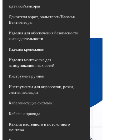
изношенных воздушных линий
Датчики/сенсоры
электропередач, представляющих собой
неизолированные провода высокой
Двигатели ворот, рольставен/Насосы/
опасности, на более эффективные и
Вентиляторы
долговечные приспособления -
самонесущие изолированные провода
Изделия для обеспечения безопасности
СИП.
жизнедеятельности
Изделия крепежные
Изделия монтажные для
коммуникационных сетей
Инструмент ручной
Инструменты для опрессовки, резки,
снятия изоляции
Кабеленесущие системы
Кабели и провода
Каналы настенного и потолочного
монтажа