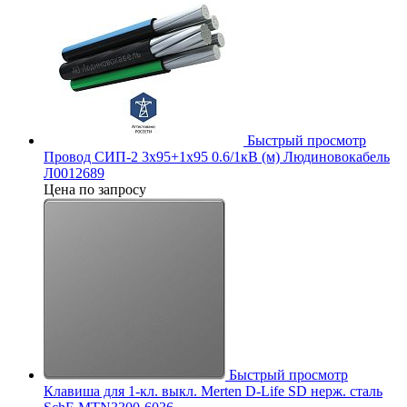
Быстрый просмотр
Провод СИП-2 3х95+1х95 0.6/1кВ (м) Людиновокабель
Л0012689
Цена по запросу
Быстрый просмотр
Клавиша для 1-кл. выкл. Merten D-Life SD нерж. сталь