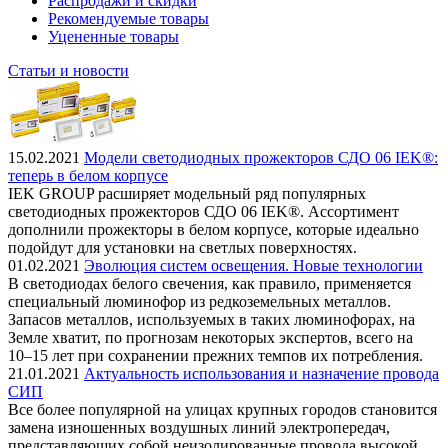
Распродажи и скидки
Рекомендуемые товары
Уцененные товары
Статьи и новости
15.02.2021
Модели светодиодных прожекторов СДО 06 IEK®:
теперь в белом корпусе
IEK GROUP расширяет модельный ряд популярных
светодиодных прожекторов СДО 06 IEK®. Ассортимент
дополнили прожекторы в белом корпусе, которые идеально
подойдут для установки на светлых поверхностях.
01.02.2021
Эволюция систем освещения. Новые технологии
В светодиодах белого свечения, как правило, применяется
специальный люминофор из редкоземельных металлов.
Запасов металлов, используемых в таких люминофорах, на
Земле хватит, по прогнозам некоторых экспертов, всего на
10–15 лет при сохранении прежних темпов их потребления.
21.01.2021
Актуальность использования и назначение провода
СИП
Все более популярной на улицах крупных городов становится
замена изношенных воздушных линий электропередач,
представляющих собой неизолированные провода высокой