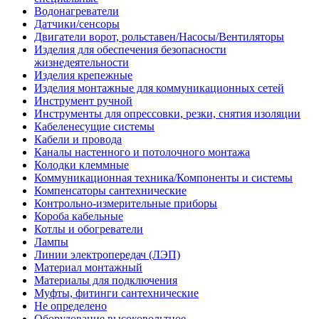
Водонагреватели
Датчики/сенсоры
Двигатели ворот, рольставен/Насосы/Вентиляторы
Изделия для обеспечения безопасности
жизнедеятельности
Изделия крепежные
Изделия монтажные для коммуникационных сетей
Инструмент ручной
Инструменты для опрессовки, резки, снятия изоляции
Кабеленесущие системы
Кабели и провода
Каналы настенного и потолочного монтажа
Колодки клеммные
Коммуникационная техника/Компоненты и системы
Компенсаторы сантехнические
Контрольно-измерительные приборы
Короба кабельные
Котлы и обогреватели
Лампы
Линии электропередач (ЛЭП)
Материал монтажный
Материалы для подключения
Муфты, фитинги сантехнические
Не определено
Оборудование высоковольтное