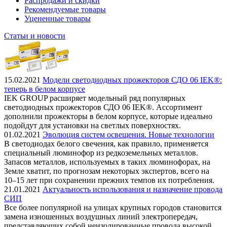
Распродажи и скидки
Рекомендуемые товары
Уцененные товары
Статьи и новости
15.02.2021
Модели светодиодных прожекторов СДО 06 IEK®:
теперь в белом корпусе
IEK GROUP расширяет модельный ряд популярных
светодиодных прожекторов СДО 06 IEK®. Ассортимент
дополнили прожекторы в белом корпусе, которые идеально
подойдут для установки на светлых поверхностях.
01.02.2021
Эволюция систем освещения. Новые технологии
В светодиодах белого свечения, как правило, применяется
специальный люминофор из редкоземельных металлов.
Запасов металлов, используемых в таких люминофорах, на
Земле хватит, по прогнозам некоторых экспертов, всего на
10–15 лет при сохранении прежних темпов их потребления.
21.01.2021
Актуальность использования и назначение провода
СИП
Все более популярной на улицах крупных городов становится
замена изношенных воздушных линий электропередач,
представляющих собой неизолированные провода высокой