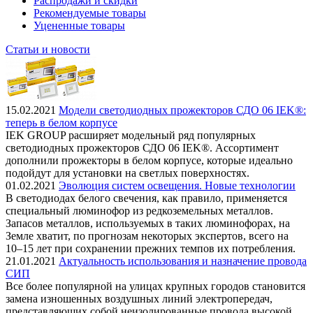
Распродажи и скидки
Рекомендуемые товары
Уцененные товары
Статьи и новости
15.02.2021
Модели светодиодных прожекторов СДО 06 IEK®:
теперь в белом корпусе
IEK GROUP расширяет модельный ряд популярных
светодиодных прожекторов СДО 06 IEK®. Ассортимент
дополнили прожекторы в белом корпусе, которые идеально
подойдут для установки на светлых поверхностях.
01.02.2021
Эволюция систем освещения. Новые технологии
В светодиодах белого свечения, как правило, применяется
специальный люминофор из редкоземельных металлов.
Запасов металлов, используемых в таких люминофорах, на
Земле хватит, по прогнозам некоторых экспертов, всего на
10–15 лет при сохранении прежних темпов их потребления.
21.01.2021
Актуальность использования и назначение провода
СИП
Все более популярной на улицах крупных городов становится
замена изношенных воздушных линий электропередач,
представляющих собой неизолированные провода высокой