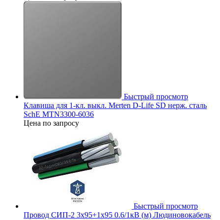
Быстрый просмотр
Клавиша для 1-кл. выкл. Merten D-Life SD нерж. сталь
SchE MTN3300-6036
Цена по запросу
Быстрый просмотр
Провод СИП-2 3х95+1х95 0.6/1кВ (м) Людиновокабель