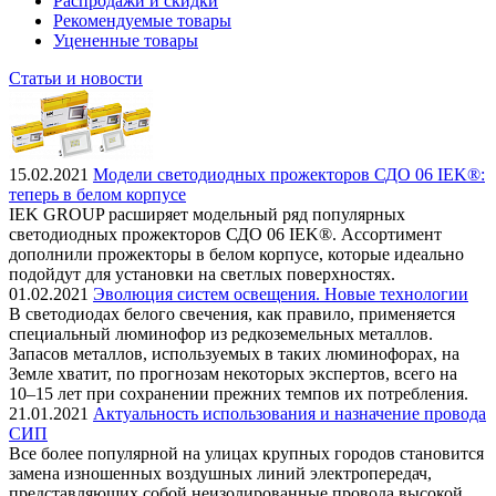
Распродажи и скидки
Рекомендуемые товары
Уцененные товары
Статьи и новости
15.02.2021
Модели светодиодных прожекторов СДО 06 IEK®:
теперь в белом корпусе
IEK GROUP расширяет модельный ряд популярных
светодиодных прожекторов СДО 06 IEK®. Ассортимент
дополнили прожекторы в белом корпусе, которые идеально
подойдут для установки на светлых поверхностях.
01.02.2021
Эволюция систем освещения. Новые технологии
В светодиодах белого свечения, как правило, применяется
специальный люминофор из редкоземельных металлов.
Запасов металлов, используемых в таких люминофорах, на
Земле хватит, по прогнозам некоторых экспертов, всего на
10–15 лет при сохранении прежних темпов их потребления.
21.01.2021
Актуальность использования и назначение провода
СИП
Все более популярной на улицах крупных городов становится
замена изношенных воздушных линий электропередач,
представляющих собой неизолированные провода высокой