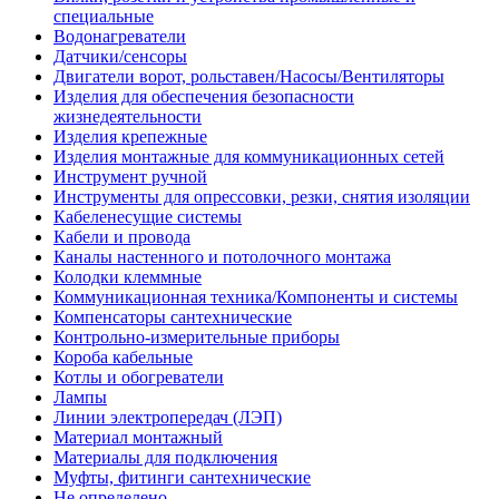
специальные
Водонагреватели
Датчики/сенсоры
Двигатели ворот, рольставен/Насосы/Вентиляторы
Изделия для обеспечения безопасности
жизнедеятельности
Изделия крепежные
Изделия монтажные для коммуникационных сетей
Инструмент ручной
Инструменты для опрессовки, резки, снятия изоляции
Кабеленесущие системы
Кабели и провода
Каналы настенного и потолочного монтажа
Колодки клеммные
Коммуникационная техника/Компоненты и системы
Компенсаторы сантехнические
Контрольно-измерительные приборы
Короба кабельные
Котлы и обогреватели
Лампы
Линии электропередач (ЛЭП)
Материал монтажный
Материалы для подключения
Муфты, фитинги сантехнические
Не определено