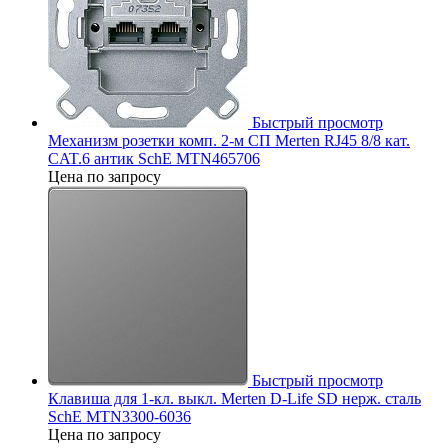
Быстрый просмотр
Механизм розетки комп. 2-м СП Merten RJ45 8/8 кат.
CAT.6 антик SchE MTN465706
Цена по запросу
Быстрый просмотр
Клавиша для 1-кл. выкл. Merten D-Life SD нерж. сталь
SchE MTN3300-6036
Цена по запросу