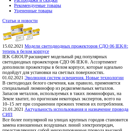
Распродажи и скидки
Рекомендуемые товары
Уцененные товары
Статьи и новости
15.02.2021
Модели светодиодных прожекторов СДО 06 IEK®:
теперь в белом корпусе
IEK GROUP расширяет модельный ряд популярных
светодиодных прожекторов СДО 06 IEK®. Ассортимент
дополнили прожекторы в белом корпусе, которые идеально
подойдут для установки на светлых поверхностях.
01.02.2021
Эволюция систем освещения. Новые технологии
В светодиодах белого свечения, как правило, применяется
специальный люминофор из редкоземельных металлов.
Запасов металлов, используемых в таких люминофорах, на
Земле хватит, по прогнозам некоторых экспертов, всего на
10–15 лет при сохранении прежних темпов их потребления.
21.01.2021
Актуальность использования и назначение провода
СИП
Все более популярной на улицах крупных городов становится
замена изношенных воздушных линий электропередач,
представляющих собой неизолированные провода высокой