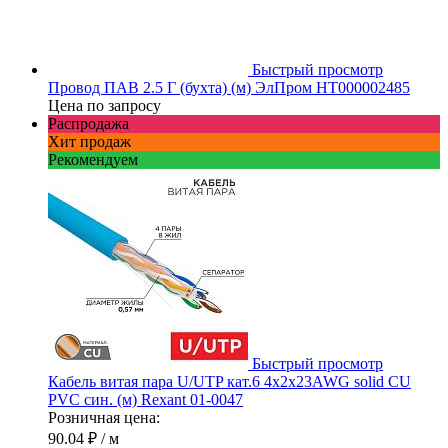
Быстрый просмотр
Провод ПАВ 2.5 Г (бухта) (м) ЭлПром НТ000002485
Цена по запросу
Распродажа
Хит продаж
Рекомендуем
Быстрый просмотр
Кабель витая пара U/UTP кат.6 4х2х23AWG solid CU
PVC син. (м) Rexant 01-0047
Розничная цена:
90.04 ₽
/ м