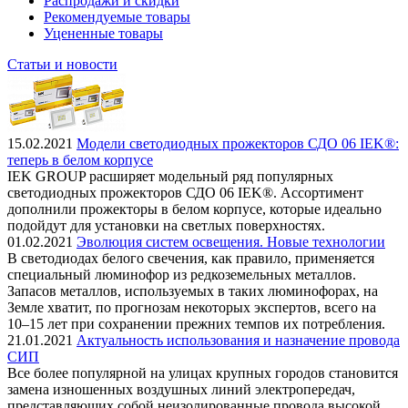
Распродажи и скидки
Рекомендуемые товары
Уцененные товары
Статьи и новости
15.02.2021
Модели светодиодных прожекторов СДО 06 IEK®:
теперь в белом корпусе
IEK GROUP расширяет модельный ряд популярных
светодиодных прожекторов СДО 06 IEK®. Ассортимент
дополнили прожекторы в белом корпусе, которые идеально
подойдут для установки на светлых поверхностях.
01.02.2021
Эволюция систем освещения. Новые технологии
В светодиодах белого свечения, как правило, применяется
специальный люминофор из редкоземельных металлов.
Запасов металлов, используемых в таких люминофорах, на
Земле хватит, по прогнозам некоторых экспертов, всего на
10–15 лет при сохранении прежних темпов их потребления.
21.01.2021
Актуальность использования и назначение провода
СИП
Все более популярной на улицах крупных городов становится
замена изношенных воздушных линий электропередач,
представляющих собой неизолированные провода высокой