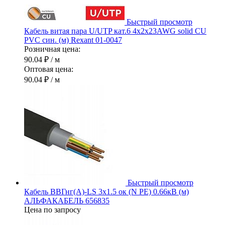
Быстрый просмотр
Кабель витая пара U/UTP кат.6 4х2х23AWG solid CU
PVC син. (м) Rexant 01-0047
Розничная цена:
90.04 ₽
/ м
Оптовая цена:
90.04 ₽
/ м
Быстрый просмотр
Кабель ВВГнг(А)-LS 3х1.5 ок (N PE) 0.66кВ (м)
АЛЬФАКАБЕЛЬ 656835
Цена по запросу