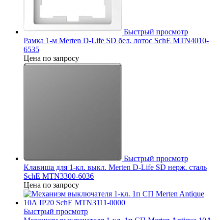
Быстрый просмотр
Рамка 1-м Merten D-Life SD бел. лотос SchE MTN4010-
6535
Цена по запросу
Быстрый просмотр
Клавиша для 1-кл. выкл. Merten D-Life SD нерж. сталь
SchE MTN3300-6036
Цена по запросу
Быстрый просмотр