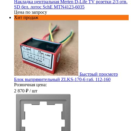
Накладка центральная Merten D-Life TV розетки 2/3 отв.
SD бел. лотос SchE MTN4123-6035
Цена по запросу
Хит продаж
Быстрый просмотр
Блок выпрямительный ZLKS-170-6 габ. 112-160
Розничная цена:
2 870 ₽
/ шт