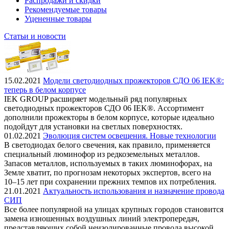
Распродажи и скидки
Рекомендуемые товары
Уцененные товары
Статьи и новости
15.02.2021
Модели светодиодных прожекторов СДО 06 IEK®:
теперь в белом корпусе
IEK GROUP расширяет модельный ряд популярных
светодиодных прожекторов СДО 06 IEK®. Ассортимент
дополнили прожекторы в белом корпусе, которые идеально
подойдут для установки на светлых поверхностях.
01.02.2021
Эволюция систем освещения. Новые технологии
В светодиодах белого свечения, как правило, применяется
специальный люминофор из редкоземельных металлов.
Запасов металлов, используемых в таких люминофорах, на
Земле хватит, по прогнозам некоторых экспертов, всего на
10–15 лет при сохранении прежних темпов их потребления.
21.01.2021
Актуальность использования и назначение провода
СИП
Все более популярной на улицах крупных городов становится
замена изношенных воздушных линий электропередач,
представляющих собой неизолированные провода высокой