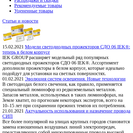
Распродажи и скидки
Рекомендуемые товары
Уцененные товары
Статьи и новости
15.02.2021
Модели светодиодных прожекторов СДО 06 IEK®:
теперь в белом корпусе
IEK GROUP расширяет модельный ряд популярных
светодиодных прожекторов СДО 06 IEK®. Ассортимент
дополнили прожекторы в белом корпусе, которые идеально
подойдут для установки на светлых поверхностях.
01.02.2021
Эволюция систем освещения. Новые технологии
В светодиодах белого свечения, как правило, применяется
специальный люминофор из редкоземельных металлов.
Запасов металлов, используемых в таких люминофорах, на
Земле хватит, по прогнозам некоторых экспертов, всего на
10–15 лет при сохранении прежних темпов их потребления.
21.01.2021
Актуальность использования и назначение провода
СИП
Все более популярной на улицах крупных городов становится
замена изношенных воздушных линий электропередач,
представляющих собой неизолированные провода высокой