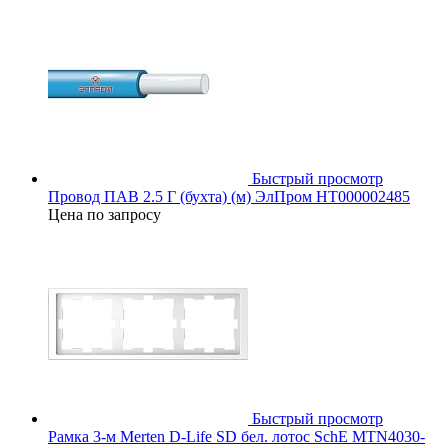
Быстрый просмотр
Провод ПАВ 2.5 Г (бухта) (м) ЭлПром НТ000002485
Цена по запросу
Быстрый просмотр
Рамка 3-м Merten D-Life SD бел. лотос SchE MTN4030-