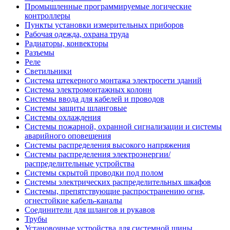
Промышленные программируемые логические
контроллеры
Пункты установки измерительных приборов
Рабочая одежда, охрана труда
Радиаторы, конвекторы
Разъемы
Реле
Светильники
Система штекерного монтажа электросети зданий
Система электромонтажных колонн
Системы ввода для кабелей и проводов
Системы защиты шланговые
Системы охлаждения
Системы пожарной, охранной сигнализации и системы
аварийного оповещения
Системы распределения высокого напряжения
Системы распределения электроэнергии/
распределительные устройства
Системы скрытой проводки под полом
Системы электрических распределительных шкафов
Системы, препятствующие распространению огня,
огнестойкие кабель-каналы
Соединители для шлангов и рукавов
Трубы
Установочные устройства для системной шины