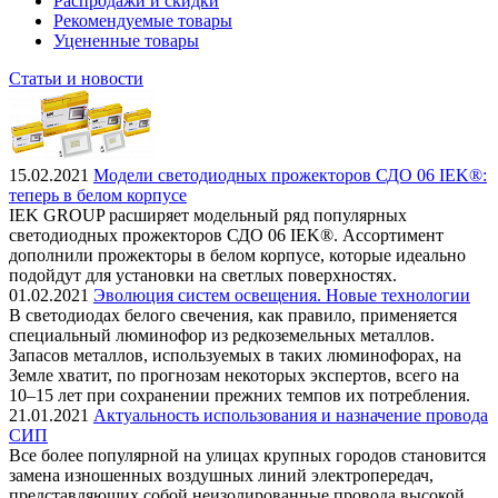
Распродажи и скидки
Рекомендуемые товары
Уцененные товары
Статьи и новости
15.02.2021
Модели светодиодных прожекторов СДО 06 IEK®:
теперь в белом корпусе
IEK GROUP расширяет модельный ряд популярных
светодиодных прожекторов СДО 06 IEK®. Ассортимент
дополнили прожекторы в белом корпусе, которые идеально
подойдут для установки на светлых поверхностях.
01.02.2021
Эволюция систем освещения. Новые технологии
В светодиодах белого свечения, как правило, применяется
специальный люминофор из редкоземельных металлов.
Запасов металлов, используемых в таких люминофорах, на
Земле хватит, по прогнозам некоторых экспертов, всего на
10–15 лет при сохранении прежних темпов их потребления.
21.01.2021
Актуальность использования и назначение провода
СИП
Все более популярной на улицах крупных городов становится
замена изношенных воздушных линий электропередач,
представляющих собой неизолированные провода высокой