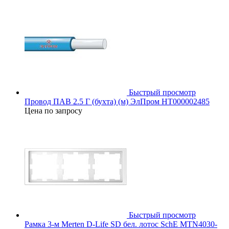
Быстрый просмотр
Провод ПАВ 2.5 Г (бухта) (м) ЭлПром НТ000002485
Цена по запросу
Быстрый просмотр
Рамка 3-м Merten D-Life SD бел. лотос SchE MTN4030-