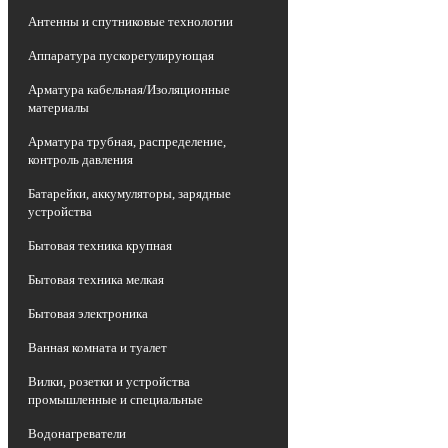
15.02.2021
Модели светодиодных
Антенны и спутниковые технологии
прожекторов СДО 06 IEK®: теперь в
белом корпусе
Аппаратура пускорегулирующая
IEK GROUP расширяет модельный ряд
Арматура кабельная/Изоляционные
популярных светодиодных прожекторов
материалы
СДО 06 IEK®. Ассортимент дополнили
прожекторы в белом корпусе, которые
Арматура трубная, распределение,
идеально подойдут для установки на
контроль давления
светлых поверхностях.
01.02.2021
Эволюция систем
Батарейки, аккумуляторы, зарядные
освещения. Новые технологии
устройства
В светодиодах белого свечения, как
правило, применяется специальный
Бытовая техника крупная
люминофор из редкоземельных
металлов. Запасов металлов,
Бытовая техника мелкая
используемых в таких люминофорах, на
Земле хватит, по прогнозам некоторых
Бытовая электроника
экспертов, всего на 10–15 лет при
сохранении прежних темпов их
Ванная комната и туалет
потребления.
21.01.2021
Актуальность использования
Вилки, розетки и устройства
и назначение провода СИП
промышленные и специальные
Все более популярной на улицах
крупных городов становится замена
Водонагреватели