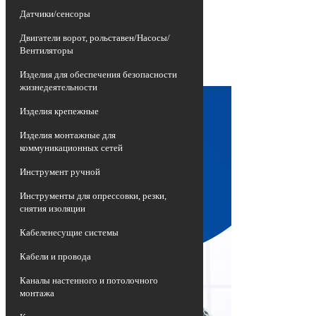
изношенных воздушных линий
Датчики/сенсоры
электропередач, представляющих собой
неизолированные провода высокой
Двигатели ворот, рольставен/Насосы/
опасности, на более эффективные и
Вентиляторы
долговечные приспособления -
самонесущие изолированные провода
Изделия для обеспечения безопасности
СИП.
жизнедеятельности
Изделия крепежные
Изделия монтажные для
коммуникационных сетей
Инструмент ручной
Инструменты для опрессовки, резки,
снятия изоляции
Кабеленесущие системы
Кабели и провода
Каналы настенного и потолочного
монтажа