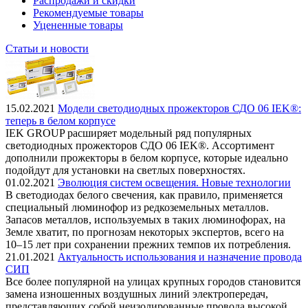
Распродажи и скидки
Рекомендуемые товары
Уцененные товары
Статьи и новости
15.02.2021
Модели светодиодных прожекторов СДО 06 IEK®:
теперь в белом корпусе
IEK GROUP расширяет модельный ряд популярных
светодиодных прожекторов СДО 06 IEK®. Ассортимент
дополнили прожекторы в белом корпусе, которые идеально
подойдут для установки на светлых поверхностях.
01.02.2021
Эволюция систем освещения. Новые технологии
В светодиодах белого свечения, как правило, применяется
специальный люминофор из редкоземельных металлов.
Запасов металлов, используемых в таких люминофорах, на
Земле хватит, по прогнозам некоторых экспертов, всего на
10–15 лет при сохранении прежних темпов их потребления.
21.01.2021
Актуальность использования и назначение провода
СИП
Все более популярной на улицах крупных городов становится
замена изношенных воздушных линий электропередач,
представляющих собой неизолированные провода высокой