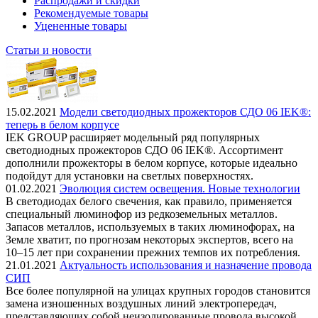
Распродажи и скидки
Рекомендуемые товары
Уцененные товары
Статьи и новости
15.02.2021
Модели светодиодных прожекторов СДО 06 IEK®:
теперь в белом корпусе
IEK GROUP расширяет модельный ряд популярных
светодиодных прожекторов СДО 06 IEK®. Ассортимент
дополнили прожекторы в белом корпусе, которые идеально
подойдут для установки на светлых поверхностях.
01.02.2021
Эволюция систем освещения. Новые технологии
В светодиодах белого свечения, как правило, применяется
специальный люминофор из редкоземельных металлов.
Запасов металлов, используемых в таких люминофорах, на
Земле хватит, по прогнозам некоторых экспертов, всего на
10–15 лет при сохранении прежних темпов их потребления.
21.01.2021
Актуальность использования и назначение провода
СИП
Все более популярной на улицах крупных городов становится
замена изношенных воздушных линий электропередач,
представляющих собой неизолированные провода высокой