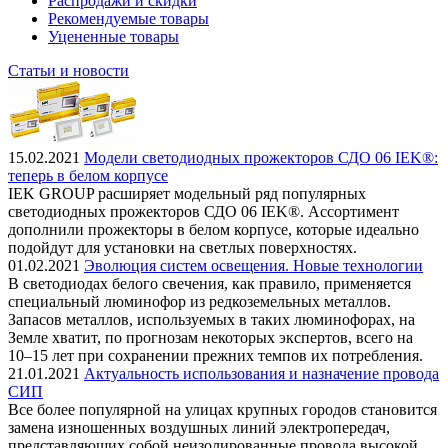
Распродажи и скидки
Рекомендуемые товары
Уцененные товары
Статьи и новости
15.02.2021
Модели светодиодных прожекторов СДО 06 IEK®:
теперь в белом корпусе
IEK GROUP расширяет модельный ряд популярных
светодиодных прожекторов СДО 06 IEK®. Ассортимент
дополнили прожекторы в белом корпусе, которые идеально
подойдут для установки на светлых поверхностях.
01.02.2021
Эволюция систем освещения. Новые технологии
В светодиодах белого свечения, как правило, применяется
специальный люминофор из редкоземельных металлов.
Запасов металлов, используемых в таких люминофорах, на
Земле хватит, по прогнозам некоторых экспертов, всего на
10–15 лет при сохранении прежних темпов их потребления.
21.01.2021
Актуальность использования и назначение провода
СИП
Все более популярной на улицах крупных городов становится
замена изношенных воздушных линий электропередач,
представляющих собой неизолированные провода высокой