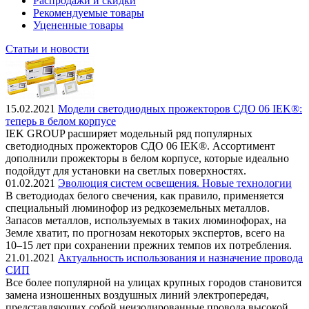
Распродажи и скидки
Рекомендуемые товары
Уцененные товары
Статьи и новости
15.02.2021
Модели светодиодных прожекторов СДО 06 IEK®:
теперь в белом корпусе
IEK GROUP расширяет модельный ряд популярных
светодиодных прожекторов СДО 06 IEK®. Ассортимент
дополнили прожекторы в белом корпусе, которые идеально
подойдут для установки на светлых поверхностях.
01.02.2021
Эволюция систем освещения. Новые технологии
В светодиодах белого свечения, как правило, применяется
специальный люминофор из редкоземельных металлов.
Запасов металлов, используемых в таких люминофорах, на
Земле хватит, по прогнозам некоторых экспертов, всего на
10–15 лет при сохранении прежних темпов их потребления.
21.01.2021
Актуальность использования и назначение провода
СИП
Все более популярной на улицах крупных городов становится
замена изношенных воздушных линий электропередач,
представляющих собой неизолированные провода высокой