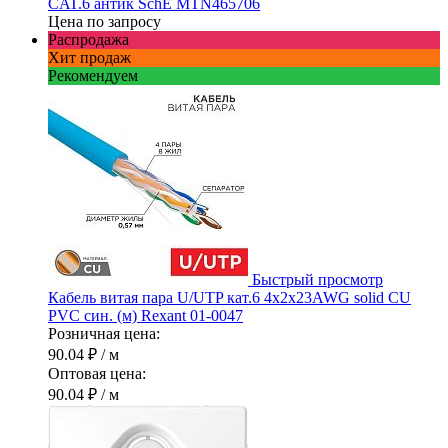
CAT.6 антик SchE MTN465706
Цена по запросу
Распродажа
Хит продаж
Рекомендуем
Быстрый просмотр
Кабель витая пара U/UTP кат.6 4х2х23AWG solid CU
PVC син. (м) Rexant 01-0047
Розничная цена:
90.04 ₽
/ м
Оптовая цена:
90.04 ₽
/ м