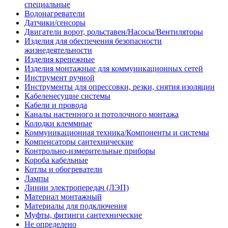
специальные
Водонагреватели
Датчики/сенсоры
Двигатели ворот, рольставен/Насосы/Вентиляторы
Изделия для обеспечения безопасности
жизнедеятельности
Изделия крепежные
Изделия монтажные для коммуникационных сетей
Инструмент ручной
Инструменты для опрессовки, резки, снятия изоляции
Кабеленесущие системы
Кабели и провода
Каналы настенного и потолочного монтажа
Колодки клеммные
Коммуникационная техника/Компоненты и системы
Компенсаторы сантехнические
Контрольно-измерительные приборы
Короба кабельные
Котлы и обогреватели
Лампы
Линии электропередач (ЛЭП)
Материал монтажный
Материалы для подключения
Муфты, фитинги сантехнические
Не определено